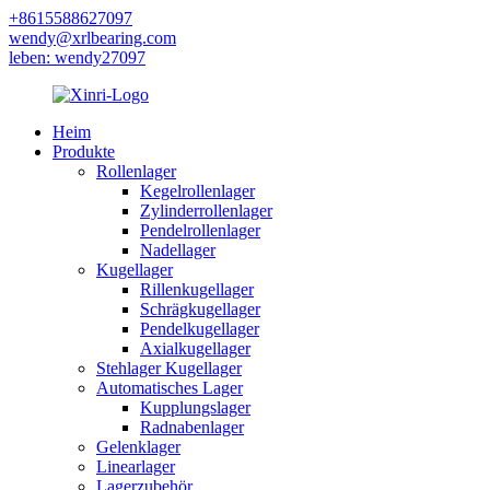
+8615588627097
wendy@xrlbearing.com
leben: wendy27097
Heim
Produkte
Rollenlager
Kegelrollenlager
Zylinderrollenlager
Pendelrollenlager
Nadellager
Kugellager
Rillenkugellager
Schrägkugellager
Pendelkugellager
Axialkugellager
Stehlager Kugellager
Automatisches Lager
Kupplungslager
Radnabenlager
Gelenklager
Linearlager
Lagerzubehör