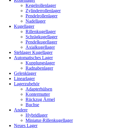
Rollenlager
Kegelrollenlager
Zylinderrollenlager
Pendelrollenlager
Nadellager
Kugellager
Rillenkugellager
Schrägkugellager
Pendelkugellager
Axialkugellager
Stehlager Kugellager
Automatisches Lager
Kupplungslager
Radnabenlager
Gelenklager
Linearlager
Lagerzubehör
Adapterhülsen
Kontermutter
Rückzug Ärmel
Buchse
Andere
Hybridlager
Miniatur-Rillenkugellager
Neues Lager