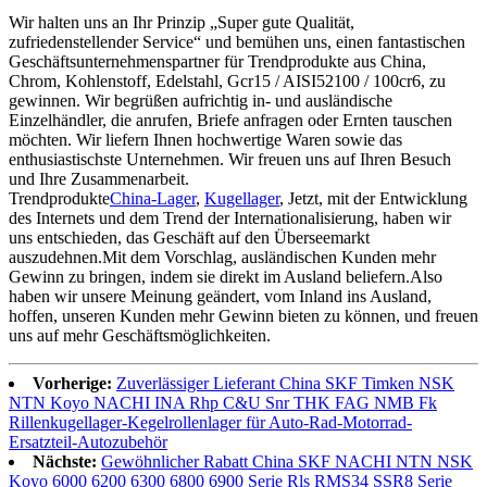
Wir halten uns an Ihr Prinzip „Super gute Qualität,
zufriedenstellender Service“ und bemühen uns, einen fantastischen
Geschäftsunternehmenspartner für Trendprodukte aus China,
Chrom, Kohlenstoff, Edelstahl, Gcr15 / AISI52100 / 100cr6, zu
gewinnen. Wir begrüßen aufrichtig in- und ausländische
Einzelhändler, die anrufen, Briefe anfragen oder Ernten tauschen
möchten. Wir liefern Ihnen hochwertige Waren sowie das
enthusiastischste Unternehmen. Wir freuen uns auf Ihren Besuch
und Ihre Zusammenarbeit.
Trendprodukte
China-Lager
,
Kugellager
, Jetzt, mit der Entwicklung
des Internets und dem Trend der Internationalisierung, haben wir
uns entschieden, das Geschäft auf den Überseemarkt
auszudehnen.Mit dem Vorschlag, ausländischen Kunden mehr
Gewinn zu bringen, indem sie direkt im Ausland beliefern.Also
haben wir unsere Meinung geändert, vom Inland ins Ausland,
hoffen, unseren Kunden mehr Gewinn bieten zu können, und freuen
uns auf mehr Geschäftsmöglichkeiten.
Vorherige:
Zuverlässiger Lieferant China SKF Timken NSK
NTN Koyo NACHI INA Rhp C&U Snr THK FAG NMB Fk
Rillenkugellager-Kegelrollenlager für Auto-Rad-Motorrad-
Ersatzteil-Autozubehör
Nächste:
Gewöhnlicher Rabatt China SKF NACHI NTN NSK
Koyo 6000 6200 6300 6800 6900 Serie Rls RMS34 SSR8 Serie