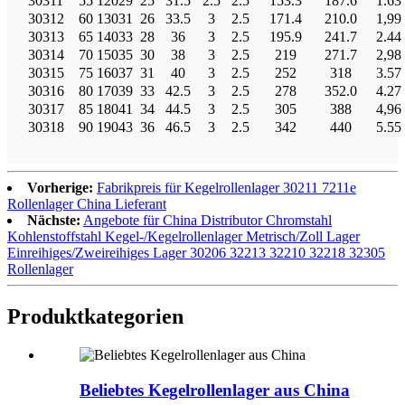
30311
55
120
29
25
31.5
2.5
2.5
153.3
187.6
1.63
30312
60
130
31
26
33.5
3
2.5
171.4
210.0
1,99
30313
65
140
33
28
36
3
2.5
195.9
241.7
2.44
30314
70
150
35
30
38
3
2.5
219
271.7
2,98
30315
75
160
37
31
40
3
2.5
252
318
3.57
30316
80
170
39
33
42.5
3
2.5
278
352.0
4.27
30317
85
180
41
34
44.5
3
2.5
305
388
4,96
30318
90
190
43
36
46.5
3
2.5
342
440
5.55
Vorherige:
Fabrikpreis für Kegelrollenlager 30211 7211e
Rollenlager China Lieferant
Nächste:
Angebote für China Distributor Chromstahl
Kohlenstoffstahl Kegel-/Kegelrollenlager Metrisch/Zoll Lager
Einreihiges/Zweireihiges Lager 30206 32213 32210 32218 32305
Rollenlager
Produktkategorien
Beliebtes Kegelrollenlager aus China