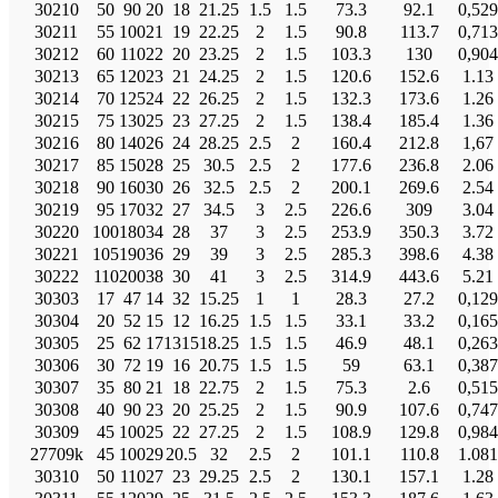
30210
50
90
20
18
21.25
1.5
1.5
73.3
92.1
0,529
30211
55
100
21
19
22.25
2
1.5
90.8
113.7
0,713
30212
60
110
22
20
23.25
2
1.5
103.3
130
0,904
30213
65
120
23
21
24.25
2
1.5
120.6
152.6
1.13
30214
70
125
24
22
26.25
2
1.5
132.3
173.6
1.26
30215
75
130
25
23
27.25
2
1.5
138.4
185.4
1.36
30216
80
140
26
24
28.25
2.5
2
160.4
212.8
1,67
30217
85
150
28
25
30.5
2.5
2
177.6
236.8
2.06
30218
90
160
30
26
32.5
2.5
2
200.1
269.6
2.54
30219
95
170
32
27
34.5
3
2.5
226.6
309
3.04
30220
100
180
34
28
37
3
2.5
253.9
350.3
3.72
30221
105
190
36
29
39
3
2.5
285.3
398.6
4.38
30222
110
200
38
30
41
3
2.5
314.9
443.6
5.21
30303
17
47
14
32
15.25
1
1
28.3
27.2
0,129
30304
20
52
15
12
16.25
1.5
1.5
33.1
33.2
0,165
30305
25
62
17
1315
18.25
1.5
1.5
46.9
48.1
0,263
30306
30
72
19
16
20.75
1.5
1.5
59
63.1
0,387
30307
35
80
21
18
22.75
2
1.5
75.3
2.6
0,515
30308
40
90
23
20
25.25
2
1.5
90.9
107.6
0,747
30309
45
100
25
22
27.25
2
1.5
108.9
129.8
0,984
27709k
45
100
29
20.5
32
2.5
2
101.1
110.8
1.081
30310
50
110
27
23
29.25
2.5
2
130.1
157.1
1.28