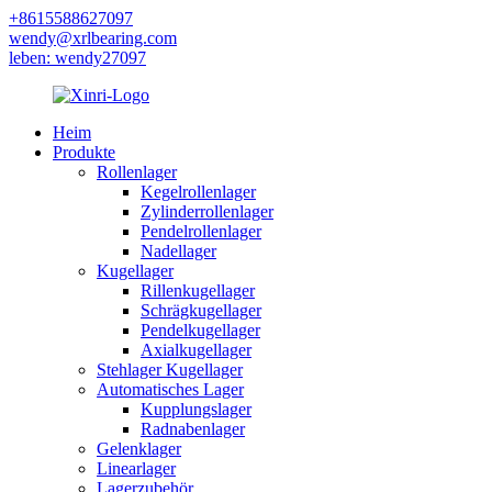
+8615588627097
wendy@xrlbearing.com
leben: wendy27097
Heim
Produkte
Rollenlager
Kegelrollenlager
Zylinderrollenlager
Pendelrollenlager
Nadellager
Kugellager
Rillenkugellager
Schrägkugellager
Pendelkugellager
Axialkugellager
Stehlager Kugellager
Automatisches Lager
Kupplungslager
Radnabenlager
Gelenklager
Linearlager
Lagerzubehör