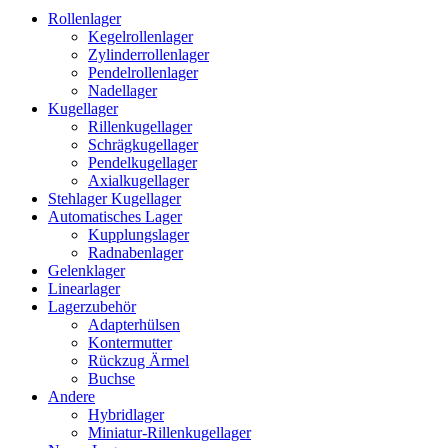
Rollenlager
Kegelrollenlager
Zylinderrollenlager
Pendelrollenlager
Nadellager
Kugellager
Rillenkugellager
Schrägkugellager
Pendelkugellager
Axialkugellager
Stehlager Kugellager
Automatisches Lager
Kupplungslager
Radnabenlager
Gelenklager
Linearlager
Lagerzubehör
Adapterhülsen
Kontermutter
Rückzug Ärmel
Buchse
Andere
Hybridlager
Miniatur-Rillenkugellager