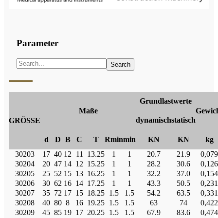
Parameter
Grundlastwerte
Maße
Gewic
dynamisch
statisch
GRÖSSE
d
D
B
C
T
Rmin
min
KN
KN
kg
30203
17
40
12
11
13.25
1
1
20.7
21.9
0,079
30204
20
47
14
12
15.25
1
1
28.2
30.6
0,126
30205
25
52
15
13
16.25
1
1
32.2
37.0
0,154
30206
30
62
16
14
17.25
1
1
43.3
50.5
0,231
30207
35
72
17
15
18.25
1.5
1.5
54.2
63.5
0,331
30208
40
80
8
16
19.25
1.5
1.5
63
74
0,422
30209
45
85
19
17
20.25
1.5
1.5
67.9
83.6
0,474