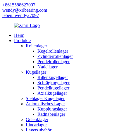
+8615588627097
wendy@xrlbearing.com
leben: wendy27097
Heim
Produkte
Rollenlager
Kegelrollenlager
Zylinderrollenlager
Pendelrollenlager
Nadellager
Kugellager
Rillenkugellager
Schrägkugellager
Pendelkugellager
Axialkugellager
Stehlager Kugellager
Automatisches Lager
Kupplungslager
Radnabenlager
Gelenklager
Linearlager
Lagerzubehör