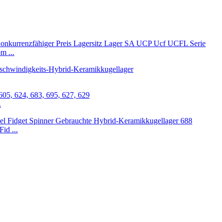
m ...
.
id ...