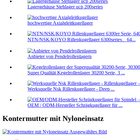
Lagergehäuse Stehlager ucp 200series
hochwertige Axialgleitkugellager
NTN/NSK/KOYO Rillenkugellager 6300series、64...
Anbieter von Pendelrollenlagern
Super Qualität Kegelrollenlager 30200 Serie, 3 ...
Werksquelle Nsk Rillenkugellager - Deep ...
OEM / ODM-Hersteller Schrägkugellager für ...
Kontermutter mit Nyloneinsatz