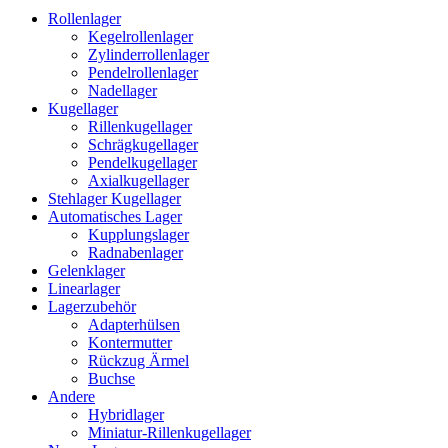
Rollenlager
Kegelrollenlager
Zylinderrollenlager
Pendelrollenlager
Nadellager
Kugellager
Rillenkugellager
Schrägkugellager
Pendelkugellager
Axialkugellager
Stehlager Kugellager
Automatisches Lager
Kupplungslager
Radnabenlager
Gelenklager
Linearlager
Lagerzubehör
Adapterhülsen
Kontermutter
Rückzug Ärmel
Buchse
Andere
Hybridlager
Miniatur-Rillenkugellager