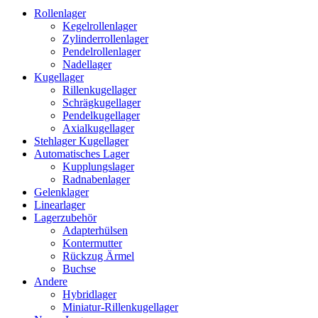
Rollenlager
Kegelrollenlager
Zylinderrollenlager
Pendelrollenlager
Nadellager
Kugellager
Rillenkugellager
Schrägkugellager
Pendelkugellager
Axialkugellager
Stehlager Kugellager
Automatisches Lager
Kupplungslager
Radnabenlager
Gelenklager
Linearlager
Lagerzubehör
Adapterhülsen
Kontermutter
Rückzug Ärmel
Buchse
Andere
Hybridlager
Miniatur-Rillenkugellager