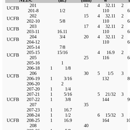
NEIN.
(in.)
(mm)
w
201
12
4
32.11
2
UCFB
201-8
1/2
110
6
202
15
4
32.11
2
UCFB
202-10
5/8
110
6
203
17
4
32.11
2
UCFB
203-11
16.11
110
6
204
3/4
20
4
32.11
2
UCFB
204-12
110
6
205-14
7/8
205-15
15/16
4
16.9
2
UCFB
205
25
116
6
205-16
1
206-18
1
1/8
206
30
5
1/5
3
UCFB
206-19
1
3/16
132
8
206-20
2
207-20
1
1/4
207-21
1
5/16
5
21/32
3
UCFB
207-22
1
3/8
144
9
207
35
207-23
1
16.7
208-24
1
1/2
6
15/32
3
UCFB
208-25
1
16.9
164
1
208
40