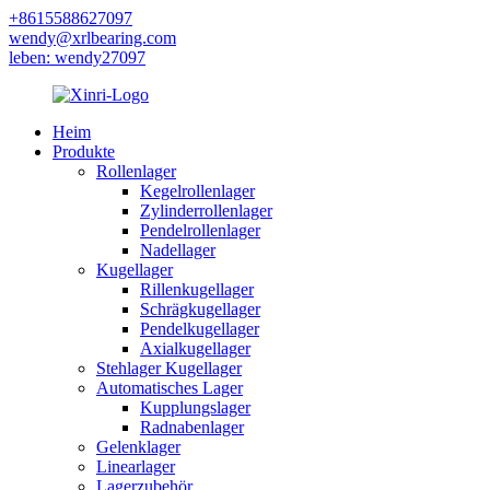
+8615588627097
wendy@xrlbearing.com
leben: wendy27097
Heim
Produkte
Rollenlager
Kegelrollenlager
Zylinderrollenlager
Pendelrollenlager
Nadellager
Kugellager
Rillenkugellager
Schrägkugellager
Pendelkugellager
Axialkugellager
Stehlager Kugellager
Automatisches Lager
Kupplungslager
Radnabenlager
Gelenklager
Linearlager
Lagerzubehör