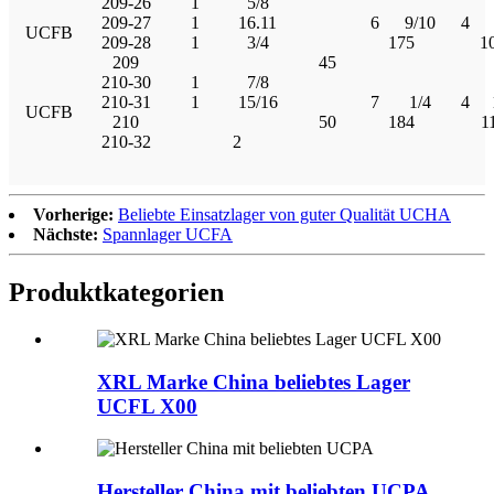
209-26
1
5/8
209-27
1
16.11
6
9/10
4
UCFB
209-28
1
3/4
175
1
209
45
210-30
1
7/8
210-31
1
15/16
7
1/4
4
UCFB
210
50
184
1
210-32
2
Vorherige:
Beliebte Einsatzlager von guter Qualität UCHA
Nächste:
Spannlager UCFA
Produktkategorien
XRL Marke China beliebtes Lager
UCFL X00
Hersteller China mit beliebten UCPA