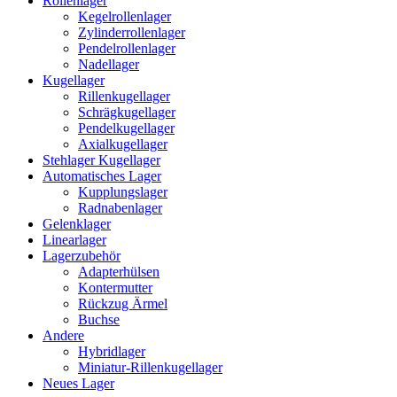
Rollenlager
Kegelrollenlager
Zylinderrollenlager
Pendelrollenlager
Nadellager
Kugellager
Rillenkugellager
Schrägkugellager
Pendelkugellager
Axialkugellager
Stehlager Kugellager
Automatisches Lager
Kupplungslager
Radnabenlager
Gelenklager
Linearlager
Lagerzubehör
Adapterhülsen
Kontermutter
Rückzug Ärmel
Buchse
Andere
Hybridlager
Miniatur-Rillenkugellager
Neues Lager