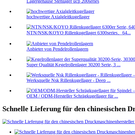
Lagergehäuse Stehlager ucp 200series
hochwertige Axialgleitkugellager
NTN/NSK/KOYO Rillenkugellager 6300series、64...
Anbieter von Pendelrollenlagern
Super Qualität Kegelrollenlager 30200 Serie, 3 ...
Werksquelle Nsk Rillenkugellager - Deep ...
OEM / ODM-Hersteller Schrägkugellager für ...
Schnelle Lieferung für den chinesischen 