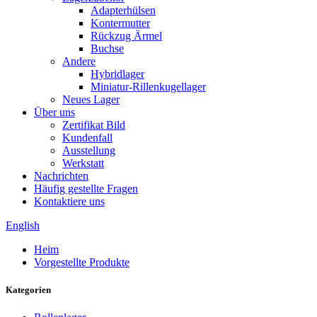
Adapterhülsen
Kontermutter
Rückzug Ärmel
Buchse
Andere
Hybridlager
Miniatur-Rillenkugellager
Neues Lager
Über uns
Zertifikat Bild
Kundenfall
Ausstellung
Werkstatt
Nachrichten
Häufig gestellte Fragen
Kontaktiere uns
English
Heim
Vorgestellte Produkte
Kategorien