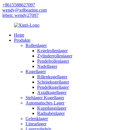
+8615588627097
wendy@xrlbearing.com
leben: wendy27097
Heim
Produkte
Rollenlager
Kegelrollenlager
Zylinderrollenlager
Pendelrollenlager
Nadellager
Kugellager
Rillenkugellager
Schrägkugellager
Pendelkugellager
Axialkugellager
Stehlager Kugellager
Automatisches Lager
Kupplungslager
Radnabenlager
Gelenklager
Linearlager
Lagerzubehör