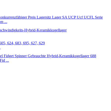
m ...
.
id ...