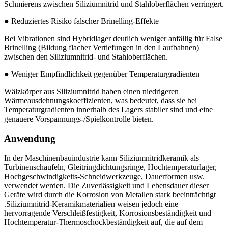
Schmierens zwischen Siliziumnitrid und Stahloberflächen verringert.
● Reduziertes Risiko falscher Brinelling-Effekte
Bei Vibrationen sind Hybridlager deutlich weniger anfällig für False
Brinelling (Bildung flacher Vertiefungen in den Laufbahnen)
zwischen den Siliziumnitrid- und Stahloberflächen.
● Weniger Empfindlichkeit gegenüber Temperaturgradienten
Wälzkörper aus Siliziumnitrid haben einen niedrigeren
Wärmeausdehnungskoeffizienten, was bedeutet, dass sie bei
Temperaturgradienten innerhalb des Lagers stabiler sind und eine
genauere Vorspannungs-/Spielkontrolle bieten.
Anwendung
In der Maschinenbauindustrie kann Siliziumnitridkeramik als
Turbinenschaufeln, Gleitringdichtungsringe, Hochtemperaturlager,
Hochgeschwindigkeits-Schneidwerkzeuge, Dauerformen usw.
verwendet werden. Die Zuverlässigkeit und Lebensdauer dieser
Geräte wird durch die Korrosion von Metallen stark beeinträchtigt
.Siliziumnitrid-Keramikmaterialien weisen jedoch eine
hervorragende Verschleißfestigkeit, Korrosionsbeständigkeit und
Hochtemperatur-Thermoschockbeständigkeit auf, die auf dem