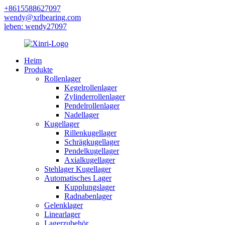
+8615588627097
wendy@xrlbearing.com
leben: wendy27097
Heim
Produkte
Rollenlager
Kegelrollenlager
Zylinderrollenlager
Pendelrollenlager
Nadellager
Kugellager
Rillenkugellager
Schrägkugellager
Pendelkugellager
Axialkugellager
Stehlager Kugellager
Automatisches Lager
Kupplungslager
Radnabenlager
Gelenklager
Linearlager
Lagerzubehör