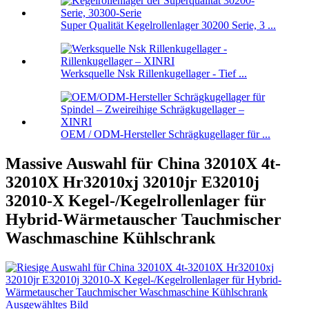
Super Qualität Kegelrollenlager 30200 Serie, 3 ...
Werksquelle Nsk Rillenkugellager - Tief ...
OEM / ODM-Hersteller Schrägkugellager für ...
Massive Auswahl für China 32010X 4t-
32010X Hr32010xj 32010jr E32010j
32010-X Kegel-/Kegelrollenlager für
Hybrid-Wärmetauscher Tauchmischer
Waschmaschine Kühlschrank