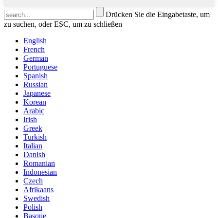
Drücken Sie die Eingabetaste, um
zu suchen, oder ESC, um zu schließen
English
French
German
Portuguese
Spanish
Russian
Japanese
Korean
Arabic
Irish
Greek
Turkish
Italian
Danish
Romanian
Indonesian
Czech
Afrikaans
Swedish
Polish
Basque