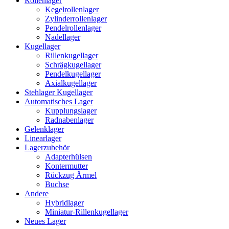
Rollenlager
Kegelrollenlager
Zylinderrollenlager
Pendelrollenlager
Nadellager
Kugellager
Rillenkugellager
Schrägkugellager
Pendelkugellager
Axialkugellager
Stehlager Kugellager
Automatisches Lager
Kupplungslager
Radnabenlager
Gelenklager
Linearlager
Lagerzubehör
Adapterhülsen
Kontermutter
Rückzug Ärmel
Buchse
Andere
Hybridlager
Miniatur-Rillenkugellager
Neues Lager