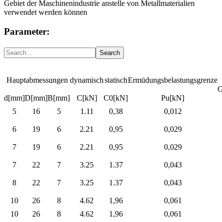
Gebiet der Maschinenindustrie anstelle von Metallmaterialien
verwendet werden können
Parameter:
Hauptabmessungen
dynamisch
statisch
Ermüdungsbelastungsgrenze
G
d[mm]
D[mm]
B[mm]
C[kN]
C0[kN]
Pu[kN]
5
16
5
1.11
0,38
0,012
6
19
6
2.21
0,95
0,029
7
19
6
2.21
0,95
0,029
7
22
7
3.25
1.37
0,043
8
22
7
3.25
1.37
0,043
10
26
8
4.62
1,96
0,061
10
26
8
4.62
1,96
0,061