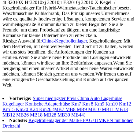
4t-32010X Hr32010xj 32010jr E32010j 32010-X Kegel- /
Kegelrollenlager für Hybrid-Wärmetauscher-Tauchmischer besetzt
Waschmaschine Kühlschrank, Das Prinzip unseres Unternehmens
wäre es, qualitativ hochwertige Lösungen, kompetenten Service und
wahrheitsgemäße Kommunikation zu bieten.Begrüßen Sie alle
Freunde, um einen Probekauf zu tätigen, um eine langfristige
Romanze für kleine Unternehmen zu entwickeln.
Riesige Auswahl für
China-Kegelrollenlager
, Kegelrollenlager, Mit
dem Bestreben, mit dem weltweiten Trend Schritt zu halten, werden
wir uns stets bemühen, die Anforderungen der Kunden zu
erfüllen.Wenn Sie andere neue Produkte und Lösungen entwickeln
möchten, können wir diese an Ihre Bedürfnisse anpassen.Wenn Sie
neugierig auf einen unserer Artikel sind oder neue Waren entwickeln
möchten, können Sie sich gerne an uns wenden.Wir freuen uns auf
eine erfolgreiche Geschäftsbeziehung mit Kunden auf der ganzen
Welt.
Vorherige:
Super niedrigster Preis China Auto Lagerhülse
Kugellager Konische Adapterhülse Km7 Km 8 Km9 Km10 Km12
Km15 Km20 K24 Km26 (MB7 MB8 MB9 MB10 MB11 MB13
MB12 MB26 MB18 MB28 MB30 MB44)
Nächste:
Kegelrollenlager der Marke FAG/TIMKEN mit hoher
Drehzahl