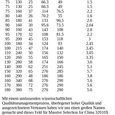
75
130
25
66.3
49
1.5
75
130
25
66.3
49
1.5
75
160
37
114
76.5
2.2
80
140
26
70.2
55
1.6
85
180
41
133
96,5
2.6
90
160
30
95.6
73.5
2.04
90
190
43
143
108
2.8
95
170
32
108
81.5
2.2
95
200
45
153
118
3
100
180
34
124
93
2.45
100
215
47
174
140
3.45
110
240
50
156
132
3.05
120
260
55
165
150
3.35
130
280
58
174
166
3.6
140
300
62
251
245
5.1
150
320
65
276
285
5.7
160
290
48
186
186
3.8
160
340
68
276
290
5.6
170
360
72
276
290
5.6
180
380
75
276
290
5.6
Mit einem umfassenden wissenschaftlichen
Qualitätsmanagementprozess, überlegener hoher Qualität und
ausgezeichnetem Vertrauen haben wir uns einen großen Namen
gemacht und dieses Feld für Massive Selection for China 32010X