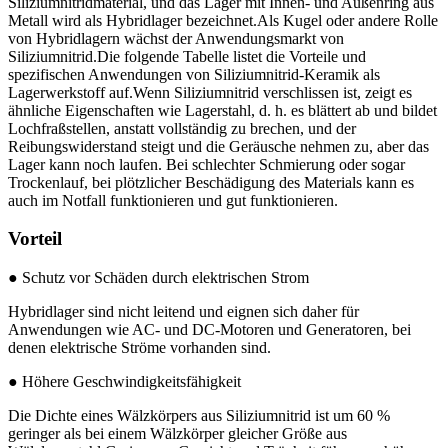
Siliziumnitridmaterial, und das Lager mit Innen- und Außenring aus
Metall wird als Hybridlager bezeichnet.Als Kugel oder andere Rolle
von Hybridlagern wächst der Anwendungsmarkt von
Siliziumnitrid.Die folgende Tabelle listet die Vorteile und
spezifischen Anwendungen von Siliziumnitrid-Keramik als
Lagerwerkstoff auf.Wenn Siliziumnitrid verschlissen ist, zeigt es
ähnliche Eigenschaften wie Lagerstahl, d. h. es blättert ab und bildet
Lochfraßstellen, anstatt vollständig zu brechen, und der
Reibungswiderstand steigt und die Geräusche nehmen zu, aber das
Lager kann noch laufen. Bei schlechter Schmierung oder sogar
Trockenlauf, bei plötzlicher Beschädigung des Materials kann es
auch im Notfall funktionieren und gut funktionieren.
Vorteil
● Schutz vor Schäden durch elektrischen Strom
Hybridlager sind nicht leitend und eignen sich daher für
Anwendungen wie AC- und DC-Motoren und Generatoren, bei
denen elektrische Ströme vorhanden sind.
● Höhere Geschwindigkeitsfähigkeit
Die Dichte eines Wälzkörpers aus Siliziumnitrid ist um 60 %
geringer als bei einem Wälzkörper gleicher Größe aus