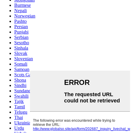
Burmese
Nepali
Norwegian
Pashto
Persian
Punjabi
Serbian
Sesotho
Sinhala
Slovak
Slovenian
Somali
Samoan
Scots Gaelic
Shona
Sindhi
Sundanese
Swahili
Tajik
Tamil
Telugu
Thai
Ukrainian
Urdu