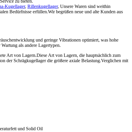
Service zu bieten.
na-Kugellager
,
Rillenkugellager
, Unsere Waren sind weithin
ialen Bedürfnisse erfüllen.Wir begrüßen neue und alte Kunden aus
Geräuschentwicklung und geringe Vibrationen optimiert, was hohe
r Wartung als andere Lagertypen.
itete Art von Lagern.Diese Art von Lagern, die hauptsächlich zum
on der Schrägkugellager die größere axiale Belastung.Verglichen mit
raturfett und Solid Oil