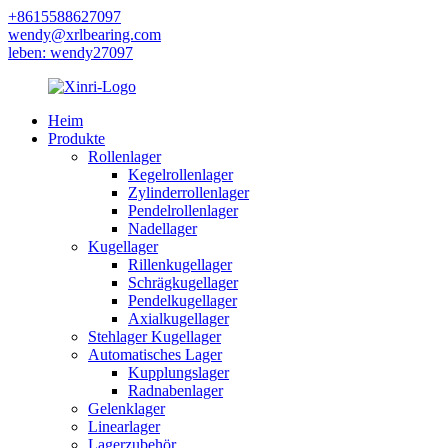
+8615588627097
wendy@xrlbearing.com
leben: wendy27097
Heim
Produkte
Rollenlager
Kegelrollenlager
Zylinderrollenlager
Pendelrollenlager
Nadellager
Kugellager
Rillenkugellager
Schrägkugellager
Pendelkugellager
Axialkugellager
Stehlager Kugellager
Automatisches Lager
Kupplungslager
Radnabenlager
Gelenklager
Linearlager
Lagerzubehör