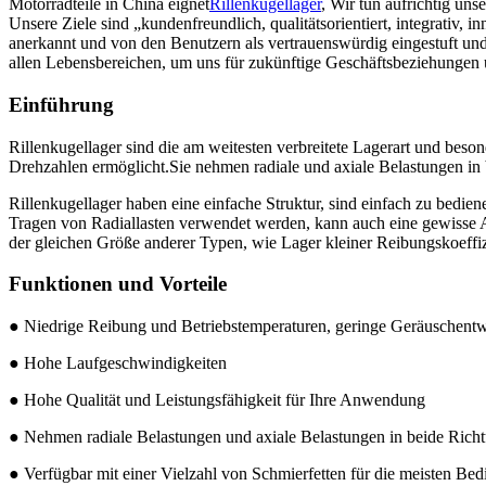
Motorradteile in China eignet
Rillenkugellager
, Wir tun aufrichtig un
Unsere Ziele sind „kundenfreundlich, qualitätsorientiert, integrativ, i
anerkannt und von den Benutzern als vertrauenswürdig eingestuft und
allen Lebensbereichen, um uns für zukünftige Geschäftsbeziehungen
Einführung
Rillenkugellager sind die am weitesten verbreitete Lagerart und beso
Drehzahlen ermöglicht.Sie nehmen radiale und axiale Belastungen in 
Rillenkugellager haben eine einfache Struktur, sind einfach zu bedie
Tragen von Radiallasten verwendet werden, kann auch eine gewisse Ax
der gleichen Größe anderer Typen, wie Lager kleiner Reibungskoeffi
Funktionen und Vorteile
● Niedrige Reibung und Betriebstemperaturen, geringe Geräuschentw
● Hohe Laufgeschwindigkeiten
● Hohe Qualität und Leistungsfähigkeit für Ihre Anwendung
● Nehmen radiale Belastungen und axiale Belastungen in beide Rich
● Verfügbar mit einer Vielzahl von Schmierfetten für die meisten Bedi