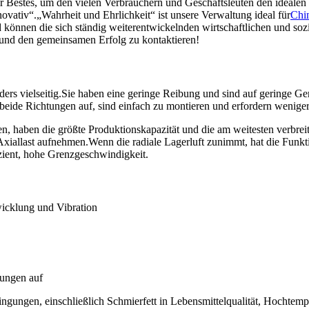
ser Bestes, um den vielen Verbrauchern und Geschäftsleuten den idealen 
nnovativ“.„Wahrheit und Ehrlichkeit“ ist unsere Verwaltung ideal für
Chi
 können die sich ständig weiterentwickelnden wirtschaftlichen und soz
 und den gemeinsamen Erfolg zu kontaktieren!
nders vielseitig.Sie haben eine geringe Reibung und sind auf geringe 
beide Richtungen auf, sind einfach zu montieren und erfordern wenige
nen, haben die größte Produktionskapazität und die am weitesten verbre
iallast aufnehmen.Wenn die radiale Lagerluft zunimmt, hat die Funkti
zient, hohe Grenzgeschwindigkeit.
icklung und Vibration
tungen auf
ngungen, einschließlich Schmierfett in Lebensmittelqualität, Hochtempe