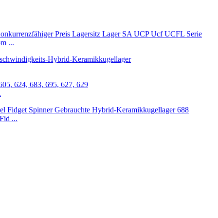
m ...
.
id ...