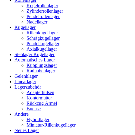
Rollenlager
Kegelrollenlager
Zylinderrollenlager
Pendelrollenlager
Nadellager
Kugellager
Rillenkugellager
Schrägkugellager
Pendelkugellager
Axialkugellager
Stehlager Kugellager
Automatisches Lager
Kupplungslager
Radnabenlager
Gelenklager
Linearlager
Lagerzubehör
Adapterhülsen
Kontermutter
Rückzug Ärmel
Buchse
Andere
Hybridlager
Miniatur-Rillenkugellager
Neues Lager