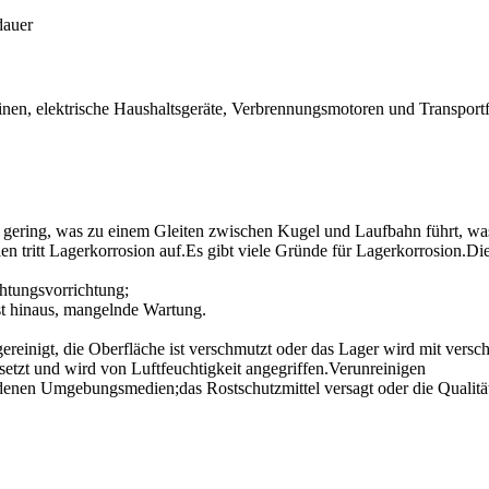
dauer
chinen, elektrische Haushaltsgeräte, Verbrennungsmotoren und Transpor
zu gering, was zu einem Gleiten zwischen Kugel und Laufbahn führt, w
n tritt Lagerkorrosion auf.Es gibt viele Gründe für Lagerkorrosion.Di
htungsvorrichtung;
ist hinaus, mangelnde Wartung.
reinigt, die Oberfläche ist verschmutzt oder das Lager wird mit versc
gesetzt und wird von Luftfeuchtigkeit angegriffen.Verunreinigen
enen Umgebungsmedien;das Rostschutzmittel versagt oder die Qualität