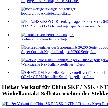
Lagergehäuse Stehlager ucp 200series
hochwertige Axialgleitkugellager
NTN/NSK/KOYO Rillenkugellager 6300series、64...
Anbieter von Pendelrollenlagern
Super Qualität Kegelrollenlager 30200 Serie, 3 ...
Werksquelle Nsk Rillenkugellager - Deep ...
OEM / ODM-Hersteller Schrägkugellager für ...
Heißer Verkauf für China SKF / NSK / NT
Winkelkontakt-Selbstausrichtender Stehla