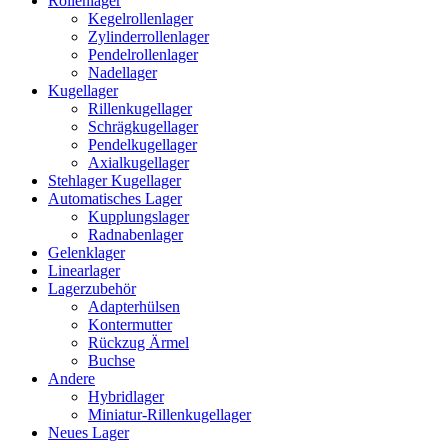
Rollenlager
Kegelrollenlager
Zylinderrollenlager
Pendelrollenlager
Nadellager
Kugellager
Rillenkugellager
Schrägkugellager
Pendelkugellager
Axialkugellager
Stehlager Kugellager
Automatisches Lager
Kupplungslager
Radnabenlager
Gelenklager
Linearlager
Lagerzubehör
Adapterhülsen
Kontermutter
Rückzug Ärmel
Buchse
Andere
Hybridlager
Miniatur-Rillenkugellager
Neues Lager