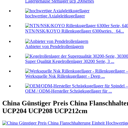
Lagergehäuse Stehlager ucp 200series
hochwertige Axialgleitkugellager
NTN/NSK/KOYO Rillenkugellager 6300series、64...
Anbieter von Pendelrollenlagern
Super Qualität Kegelrollenlager 30200 Serie, 3 ...
Werksquelle Nsk Rillenkugellager - Deep ...
OEM / ODM-Hersteller Schrägkugellager für ...
China Günstiger Preis China Flanschhalt
UCP204 UCP208 UCP212cm