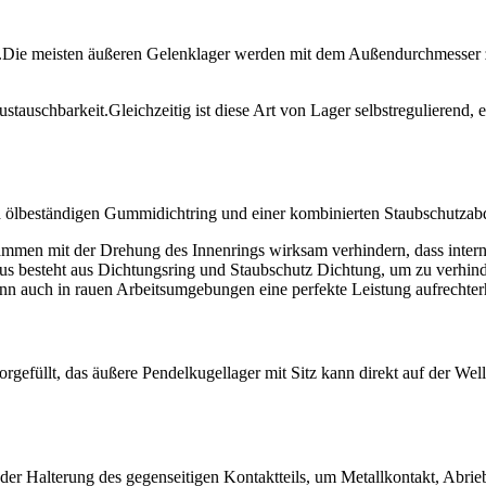
ert.Die meisten äußeren Gelenklager werden mit dem Außendurchmesser
stauschbarkeit.Gleichzeitig ist diese Art von Lager selbstregulierend, 
d ölbeständigen Gummidichtring und einer kombinierten Staubschutzabd
men mit der Drehung des Innenrings wirksam verhindern, dass intern
s besteht aus Dichtungsring und Staubschutz Dichtung, um zu verhind
ann auch in rauen Arbeitsumgebungen eine perfekte Leistung aufrechter
orgefüllt, das äußere Pendelkugellager mit Sitz kann direkt auf der W
 der Halterung des gegenseitigen Kontaktteils, um Metallkontakt, Abri