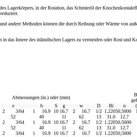
 Lagerkörpers, in der Rotation, das Schmieröl der Knochenkontaktfläc
reduziert.
, und andere Methoden können die durch Reibung oder Wärme von auße
 in das Innere des inländischen Lagers zu vermeiden oder Rost und K
B
Abmessungen (in.) oder (mm)
ge
e
b
S
g
w
D
Bi
n
2
3/64
1
16.9
10
16.7
2
16.7
1/2
1.2205
0,5000
52
40
11
62
13
31.0
12.7
2
3/64
1
16.9
10
16.7
2
16.7
1/2
1.2205
0,5000
52
40
11
62
13
31.0
12.7
2
3/64
1
16.9
10
16.7
2
16.7
1/2
1.2205
0,5000