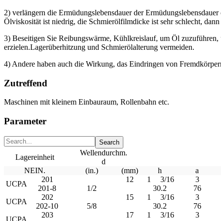
2) verlängern die Ermüdungslebensdauer der Ermüdungslebensdauer des
Ölviskosität ist niedrig, die Schmierölfilmdicke ist sehr schlecht, dann 
3) Beseitigen Sie Reibungswärme, Kühlkreislauf, um Öl zuzuführen
erzielen.Lagerüberhitzung und Schmierölalterung vermeiden.
4) Andere haben auch die Wirkung, das Eindringen von Fremdkörpern
Zutreffend
Maschinen mit kleinem Einbauraum, Rollenbahn etc.
Parameter
Wellendurchm.
Lagereinheit
d
NEIN.
(in.)
(mm)
h
a
201
12
1
3/16
3
UCPA
201-8
1/2
30.2
76
202
15
1
3/16
3
UCPA
202-10
5/8
30.2
76
203
17
1
3/16
3
UCPA