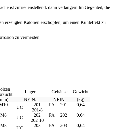
he ist zufriedenstellend, dann verlängern.Im Gegenteil, die
n erzeugten Kalorien erschöpfen, um einen Kühleffekt zu
orrosion zu vermeiden.
olzen
Lager
Gehäuse
Gewicht
braucht
(mm)
NEIN.
NEIN.
(kg)
M10
201
PA
201
0,64
UC
201-8
M8
202
PA
202
0,64
UC
202-10
M8
203
PA
203
0,64
UC