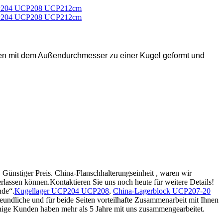
rden mit dem Außendurchmesser zu einer Kugel geformt und
Günstiger Preis. China-Flanschhalterungseinheit , waren wir
rlassen können.Kontaktieren Sie uns noch heute für weitere Details!
nde“.
Kugellager UCP204 UCP208
,
China-Lagerblock UCP207-20
freundliche und für beide Seiten vorteilhafte Zusammenarbeit mit Ihnen
inige Kunden haben mehr als 5 Jahre mit uns zusammengearbeitet.