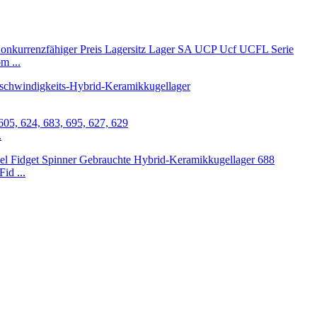
m ...
.
id ...