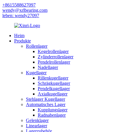
+8615588627097
wendy@xrlbearing.com
leben: wendy27097
Heim
Produkte
Rollenlager
Kegelrollenlager
Zylinderrollenlager
Pendelrollenlager
Nadellager
Kugellager
Rillenkugellager
Schrägkugellager
Pendelkugellager
Axialkugellager
Stehlager Kugellager
Automatisches Lager
Kupplungslager
Radnabenlager
Gelenklager
Linearlager
Lagerzubehör