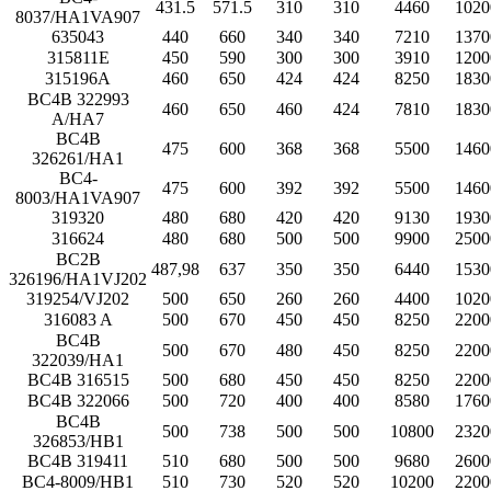
431.5
571.5
310
310
4460
1020
8037/HA1VA907
635043
440
660
340
340
7210
1370
315811E
450
590
300
300
3910
1200
315196A
460
650
424
424
8250
1830
BC4B 322993
460
650
460
424
7810
1830
A/HA7
BC4B
475
600
368
368
5500
1460
326261/HA1
BC4-
475
600
392
392
5500
1460
8003/HA1VA907
319320
480
680
420
420
9130
1930
316624
480
680
500
500
9900
2500
BC2B
487,98
637
350
350
6440
1530
326196/HA1VJ202
319254/VJ202
500
650
260
260
4400
1020
316083 A
500
670
450
450
8250
2200
BC4B
500
670
480
450
8250
2200
322039/HA1
BC4B 316515
500
680
450
450
8250
2200
BC4B 322066
500
720
400
400
8580
1760
BC4B
500
738
500
500
10800
2320
326853/HB1
BC4B 319411
510
680
500
500
9680
2600
BC4-8009/HB1
510
730
520
520
10200
2200