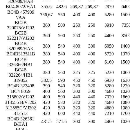
326909/HA3
BC4-8022/HA1
355.6
482.6
269,87
269,87
2970
640
BC4B 457939
356,67
550
400
400
5280
1500
VAA
BC2B
360
500
250
250
3910
735
320075/VJ202
BC2B
360
500
250
250
4400
850
322217/VJ202
BC4B
380
540
400
380
6050
1400
320989/HA3
BC4B313511B
380
540
400
400
5720
1370
BC4B
380
540
400
400
6160
1500
326366/HB1
BC4B
380
560
325
325
5230
1060
322264/HB1
319352
382,5
590
450
450
6930
1630
BC4B 322498
390
540
320
320
5280
1220
BC4-8059
400
560
300
300
4680
1020
315802/VJ202
400
590
440
440
7920
1660
313555 B/VJ202
420
580
320
320
4680
1080
313555C/VJ202
420
580
320
320
4680
1080
313513
420
600
440
440
7210
1760
BC4B 326361
431.5
571.5
300
300
4460
1020
B/HA1
BC4-