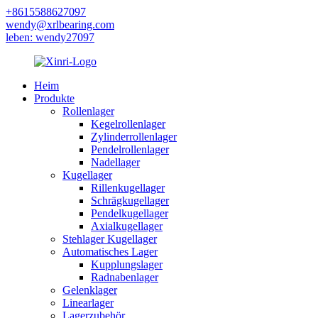
+8615588627097
wendy@xrlbearing.com
leben: wendy27097
Heim
Produkte
Rollenlager
Kegelrollenlager
Zylinderrollenlager
Pendelrollenlager
Nadellager
Kugellager
Rillenkugellager
Schrägkugellager
Pendelkugellager
Axialkugellager
Stehlager Kugellager
Automatisches Lager
Kupplungslager
Radnabenlager
Gelenklager
Linearlager
Lagerzubehör