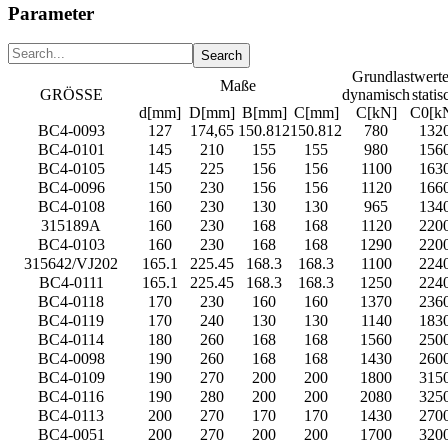
Parameter
Grundlastwert
Maße
GRÖSSE
dynamisch
statis
d[mm]
D[mm]
B[mm]
C[mm]
C[kN]
C0[k
BC4-0093
127
174,65
150.812
150.812
780
132
BC4-0101
145
210
155
155
980
156
BC4-0105
145
225
156
156
1100
163
BC4-0096
150
230
156
156
1120
166
BC4-0108
160
230
130
130
965
134
315189A
160
230
168
168
1120
220
BC4-0103
160
230
168
168
1290
220
315642/VJ202
165.1
225.45
168.3
168.3
1100
224
BC4-0111
165.1
225.45
168.3
168.3
1250
224
BC4-0118
170
230
160
160
1370
236
BC4-0119
170
240
130
130
1140
183
BC4-0114
180
260
168
168
1560
250
BC4-0098
190
260
168
168
1430
260
BC4-0109
190
270
200
200
1800
315
BC4-0116
190
280
200
200
2080
325
BC4-0113
200
270
170
170
1430
270
BC4-0051
200
270
200
200
1700
320