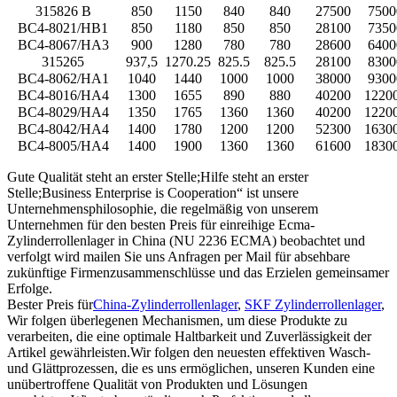
315826 B
850
1150
840
840
27500
7500
BC4-8021/HB1
850
1180
850
850
28100
7350
BC4-8067/HA3
900
1280
780
780
28600
6400
315265
937,5
1270.25
825.5
825.5
28100
8300
BC4-8062/HA1
1040
1440
1000
1000
38000
9300
BC4-8016/HA4
1300
1655
890
880
40200
1220
BC4-8029/HA4
1350
1765
1360
1360
40200
1220
BC4-8042/HA4
1400
1780
1200
1200
52300
1630
BC4-8005/HA4
1400
1900
1360
1360
61600
1830
Gute Qualität steht an erster Stelle;Hilfe steht an erster
Stelle;Business Enterprise is Cooperation“ ist unsere
Unternehmensphilosophie, die regelmäßig von unserem
Unternehmen für den besten Preis für einreihige Ecma-
Zylinderrollenlager in China (NU 2236 ECMA) beobachtet und
verfolgt wird mailen Sie uns Anfragen per Mail für absehbare
zukünftige Firmenzusammenschlüsse und das Erzielen gemeinsamer
Erfolge.
Bester Preis für
China-Zylinderrollenlager
,
SKF Zylinderrollenlager
,
Wir folgen überlegenen Mechanismen, um diese Produkte zu
verarbeiten, die eine optimale Haltbarkeit und Zuverlässigkeit der
Artikel gewährleisten.Wir folgen den neuesten effektiven Wasch-
und Glättprozessen, die es uns ermöglichen, unseren Kunden eine
unübertroffene Qualität von Produkten und Lösungen