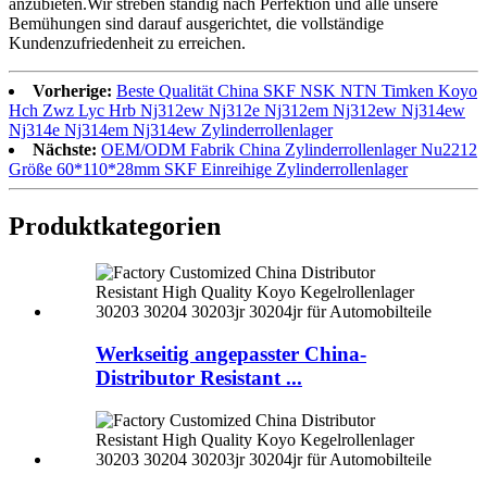
anzubieten.Wir streben ständig nach Perfektion und alle unsere
Bemühungen sind darauf ausgerichtet, die vollständige
Kundenzufriedenheit zu erreichen.
Vorherige:
Beste Qualität China SKF NSK NTN Timken Koyo
Hch Zwz Lyc Hrb Nj312ew Nj312e Nj312em Nj312ew Nj314ew
Nj314e Nj314em Nj314ew Zylinderrollenlager
Nächste:
OEM/ODM Fabrik China Zylinderrollenlager Nu2212
Größe 60*110*28mm SKF Einreihige Zylinderrollenlager
Produktkategorien
Werkseitig angepasster China-
Distributor Resistant ...