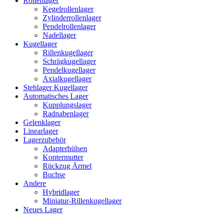
Rollenlager
Kegelrollenlager
Zylinderrollenlager
Pendelrollenlager
Nadellager
Kugellager
Rillenkugellager
Schrägkugellager
Pendelkugellager
Axialkugellager
Stehlager Kugellager
Automatisches Lager
Kupplungslager
Radnabenlager
Gelenklager
Linearlager
Lagerzubehör
Adapterhülsen
Kontermutter
Rückzug Ärmel
Buchse
Andere
Hybridlager
Miniatur-Rillenkugellager
Neues Lager