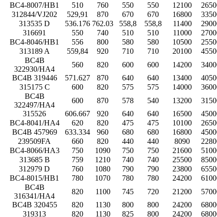
BC4-8007/HB1
510
760
550
550
12100
2650
312844/VJ202
529,91
870
670
670
16800
3350
313535 D
536.176
762.03
558,8
558,8
11400
2900
316691
550
740
510
510
11000
2700
BC4-8046/HB1
556
800
580
580
10500
2550
313189 A
559,84
920
710
710
20100
4550
BC4B
560
820
600
600
14200
3400
322930/HA4
BC4B 319446
571.627
870
640
640
13400
4050
315175 C
600
820
575
575
14000
3600
BC4B
600
870
578
540
13200
3150
322497/HA4
315526
606.667
920
640
640
16500
4500
BC4-8041/HA4
620
820
475
475
10100
2650
BC4B 457969
633.334
960
680
680
16800
4500
239509FA
660
820
440
440
8090
2280
BC4-8066/HA3
750
1090
750
750
21600
5100
313685 B
759
1210
740
740
25500
8500
312979 D
760
1080
790
790
23800
6550
BC4-8015/HB1
780
1070
780
780
24200
6100
BC4B
820
1100
745
720
21200
5700
316341/HA4
BC4B 320455
820
1130
800
800
24200
6800
319313
820
1130
825
800
24200
6800