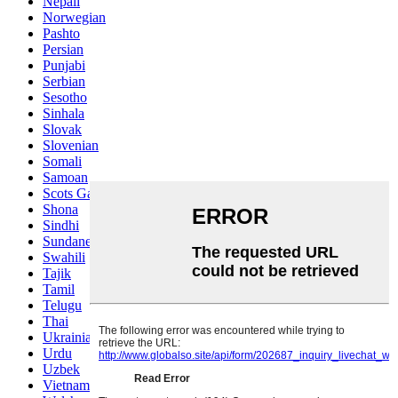
Nepali
Norwegian
Pashto
Persian
Punjabi
Serbian
Sesotho
Sinhala
Slovak
Slovenian
Somali
Samoan
Scots Gaelic
Shona
Sindhi
Sundanese
Swahili
Tajik
Tamil
Telugu
Thai
Ukrainian
Urdu
Uzbek
Vietnamese