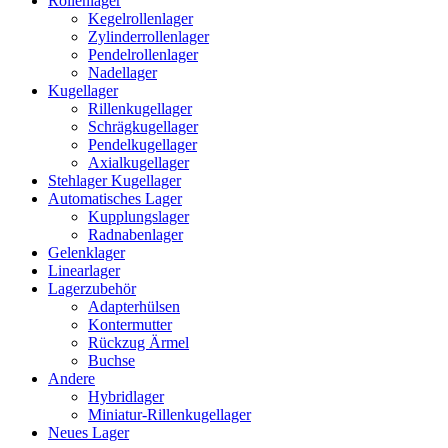
Rollenlager
Kegelrollenlager
Zylinderrollenlager
Pendelrollenlager
Nadellager
Kugellager
Rillenkugellager
Schrägkugellager
Pendelkugellager
Axialkugellager
Stehlager Kugellager
Automatisches Lager
Kupplungslager
Radnabenlager
Gelenklager
Linearlager
Lagerzubehör
Adapterhülsen
Kontermutter
Rückzug Ärmel
Buchse
Andere
Hybridlager
Miniatur-Rillenkugellager
Neues Lager