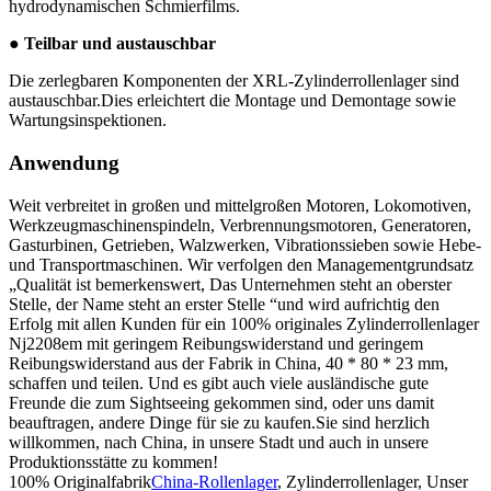
hydrodynamischen Schmierfilms.
● Teilbar und austauschbar
Die zerlegbaren Komponenten der XRL-Zylinderrollenlager sind
austauschbar.Dies erleichtert die Montage und Demontage sowie
Wartungsinspektionen.
Anwendung
Weit verbreitet in großen und mittelgroßen Motoren, Lokomotiven,
Werkzeugmaschinenspindeln, Verbrennungsmotoren, Generatoren,
Gasturbinen, Getrieben, Walzwerken, Vibrationssieben sowie Hebe-
und Transportmaschinen. Wir verfolgen den Managementgrundsatz
„Qualität ist bemerkenswert, Das Unternehmen steht an oberster
Stelle, der Name steht an erster Stelle “und wird aufrichtig den
Erfolg mit allen Kunden für ein 100% originales Zylinderrollenlager
Nj2208em mit geringem Reibungswiderstand und geringem
Reibungswiderstand aus der Fabrik in China, 40 * 80 * 23 mm,
schaffen und teilen. Und es gibt auch viele ausländische gute
Freunde die zum Sightseeing gekommen sind, oder uns damit
beauftragen, andere Dinge für sie zu kaufen.Sie sind herzlich
willkommen, nach China, in unsere Stadt und auch in unsere
Produktionsstätte zu kommen!
100% Originalfabrik
China-Rollenlager
, Zylinderrollenlager, Unser