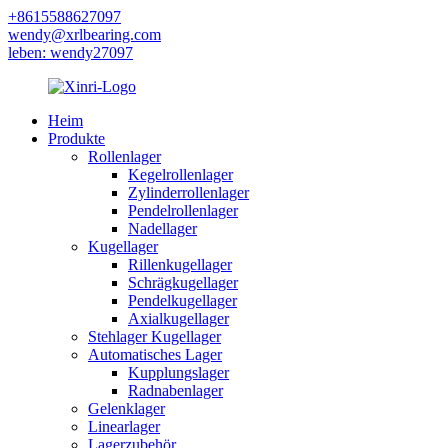
+8615588627097
wendy@xrlbearing.com
leben: wendy27097
Heim
Produkte
Rollenlager
Kegelrollenlager
Zylinderrollenlager
Pendelrollenlager
Nadellager
Kugellager
Rillenkugellager
Schrägkugellager
Pendelkugellager
Axialkugellager
Stehlager Kugellager
Automatisches Lager
Kupplungslager
Radnabenlager
Gelenklager
Linearlager
Lagerzubehör